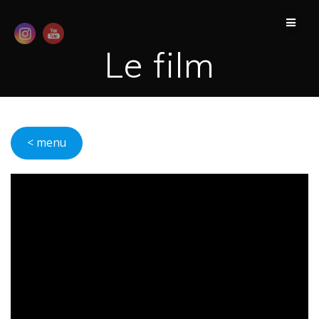
Passer
au
contenu
Le film
< menu