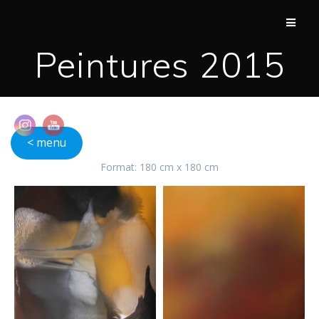
Passer
au
contenu
Peintures 2015
< menu
Format: 180 cm x 180 cm