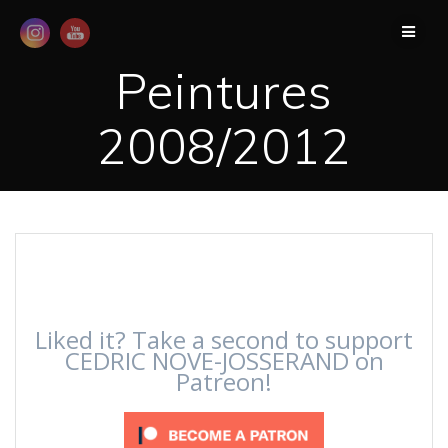
Passer
au
contenu
Peintures
2008/2012
Liked it? Take a second to support
CEDRIC NOVE-JOSSERAND on
Patreon!