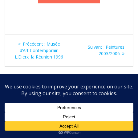
Navigation
Article
Précédent :
Musée
Article
Suivant :
Peintures
de
précédent
d’Art Contemporain
suivant
2003/2006
:
L.Dierx la Réunion 1996
:
l’article
© 2026 . Construit avec WordPress et le
thème Mesmerize